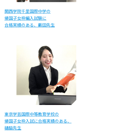
関西学院千里国際中学の
帰国子女枠編入試験に
合格実績のある、藪田先生
東京学芸国際中等教育学校の
帰国子女枠入試に合格実績のある、
樋脇先生